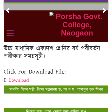
Skip
to
Previous
Nex
content
উচ্চ মাধ্যমিক একাদশ শ্রেনির বর্ষ পরীবর্তন
পরীক্ষার সময়সূচী।
Click For Download File:
Download
মাননীয় শিক্ষা মন্ত্রী, শিক্ষা মন্ত্রনালয় ড. আ ন ম এহসানুল হক মিলন
শিক্ষার জন্য এসো, সেবার জন্য বেরিয়ে যাও