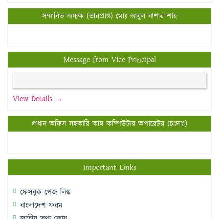
সম্মানিত অধ্যক্ষ (ভারপ্রাপ্ত) মোঃ আবুল বাশার শাহ
Message from Vice Principal
View Details →
প্রধান অফিস সহকারি কাম কম্পিউটার অপারেটর (চঃদাঃ)
Important Links
ফেসবুক পেজ লিঙ্ক
বাংলাদেশ ফরম
জাতীয় তথ্য কোষ