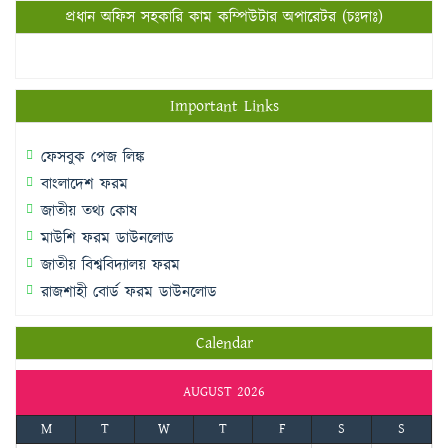
প্রধান অফিস সহকারি কাম কম্পিউটার অপারেটর (চঃদাঃ)
Important Links
ফেসবুক পেজ লিঙ্ক
বাংলাদেশ ফরম
জাতীয় তথ্য কোষ
মাউশি ফরম ডাউনলোড
জাতীয় বিশ্ববিদ্যালয় ফরম
রাজশাহী বোর্ড ফরম ডাউনলোড
Calendar
AUGUST 2026
M
T
W
T
F
S
S