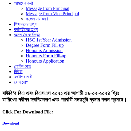
আমাদের কথা
Message from Principal
Message from Vice Principal
কলেজ নামকরণ
শিক্ষকদের তথ্য
কর্মচারীদের তথ্য
অনলাইন কার্যক্রম
HSC 1st Year Admission
Degree Form Fill-up
Honours Admission
Honours Form Fill-up
Honours Application
নোটিশ বোর্ড
নিউজ
ফটোগ্যালারী
যোগাযোগ
বাউবি‘র বিএ এবং বিএসএস ২০২১ এর আগামী ০৯-০২-২০২৪ খ্রিঃ
তারিখের পরীক্ষা স্থগিতকরণ এবং পরবর্তি সময়সূচী প্রচার করন প্রসঙ্গে।
Click For Download File:
Download