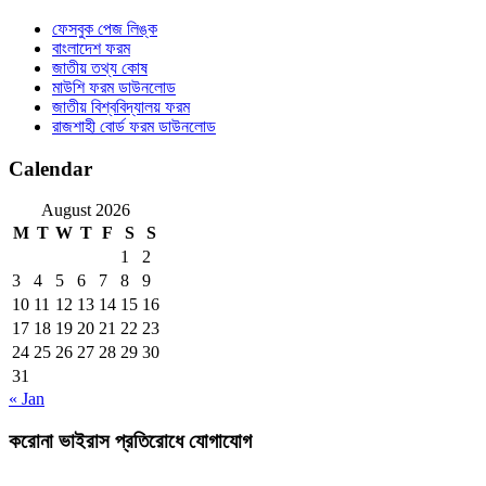
ফেসবুক পেজ লিঙ্ক
বাংলাদেশ ফরম
জাতীয় তথ্য কোষ
মাউশি ফরম ডাউনলোড
জাতীয় বিশ্ববিদ্যালয় ফরম
রাজশাহী বোর্ড ফরম ডাউনলোড
Calendar
August 2026
M
T
W
T
F
S
S
1
2
3
4
5
6
7
8
9
10
11
12
13
14
15
16
17
18
19
20
21
22
23
24
25
26
27
28
29
30
31
« Jan
করোনা ভাইরাস প্রতিরোধে যোগাযোগ