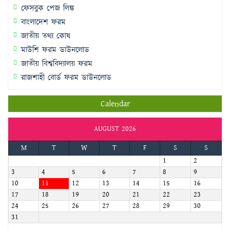
ফেসবুক পেজ লিঙ্ক
বাংলাদেশ ফরম
জাতীয় তথ্য কোষ
মাউশি ফরম ডাউনলোড
জাতীয় বিশ্ববিদ্যালয় ফরম
রাজশাহী বোর্ড ফরম ডাউনলোড
Calendar
AUGUST 2026
M
T
W
T
F
S
S
1
2
3
4
5
6
7
8
9
10
11
12
13
14
15
16
17
18
19
20
21
22
23
24
25
26
27
28
29
30
31