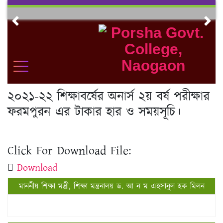
Skip
to
Previous
Nex
content
২০২১-২২ শিক্ষাবর্ষের অনার্স ২য় বর্ষ পরীক্ষার
ফরমপুরন এর টাকার হার ও সময়সূচি।
Click For Download File:
Download
মাননীয় শিক্ষা মন্ত্রী, শিক্ষা মন্ত্রনালয় ড. আ ন ম এহসানুল হক মিলন