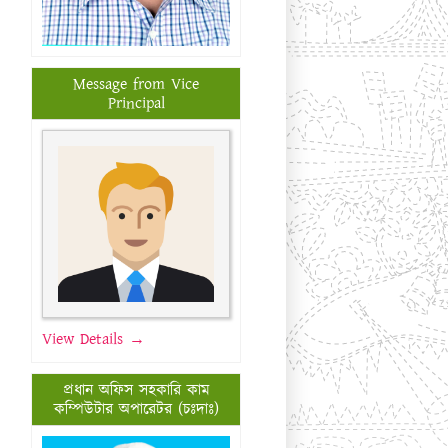
Message from Vice
Principal
View Details →
প্রধান অফিস সহকারি কাম
কম্পিউটার অপারেটর (চঃদাঃ)