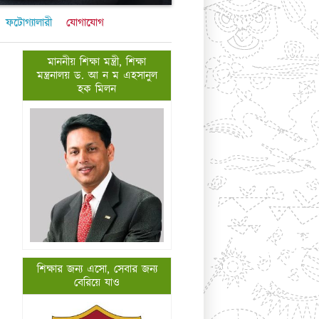
ফটোগ্যালারী
যোগাযোগ
মাননীয় শিক্ষা মন্ত্রী, শিক্ষা
মন্ত্রনালয় ড. আ ন ম এহসানুল
হক মিলন
শিক্ষার জন্য এসো, সেবার জন্য
বেরিয়ে যাও