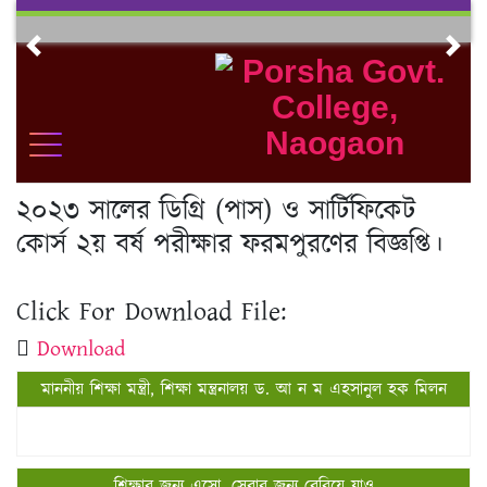
Skip
to
Previous
Nex
content
২০২৩ সালের ডিগ্রি (পাস) ও সার্টিফিকেট
কোর্স ২য় বর্ষ পরীক্ষার ফরমপুরণের বিজ্ঞপ্তি।
Click For Download File:
Download
মাননীয় শিক্ষা মন্ত্রী, শিক্ষা মন্ত্রনালয় ড. আ ন ম এহসানুল হক মিলন
শিক্ষার জন্য এসো, সেবার জন্য বেরিয়ে যাও