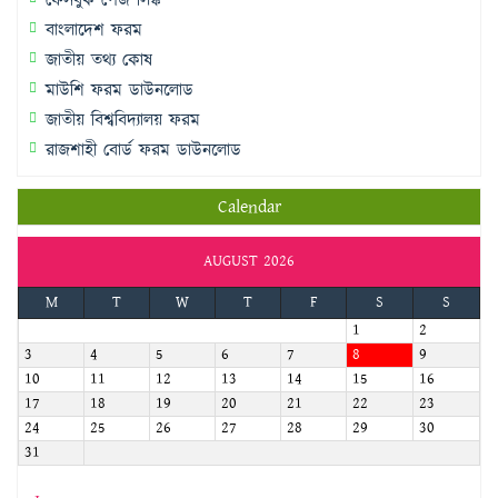
ফেসবুক পেজ লিঙ্ক
বাংলাদেশ ফরম
জাতীয় তথ্য কোষ
মাউশি ফরম ডাউনলোড
জাতীয় বিশ্ববিদ্যালয় ফরম
রাজশাহী বোর্ড ফরম ডাউনলোড
Calendar
AUGUST 2026
M
T
W
T
F
S
S
1
2
3
4
5
6
7
8
9
10
11
12
13
14
15
16
17
18
19
20
21
22
23
24
25
26
27
28
29
30
31