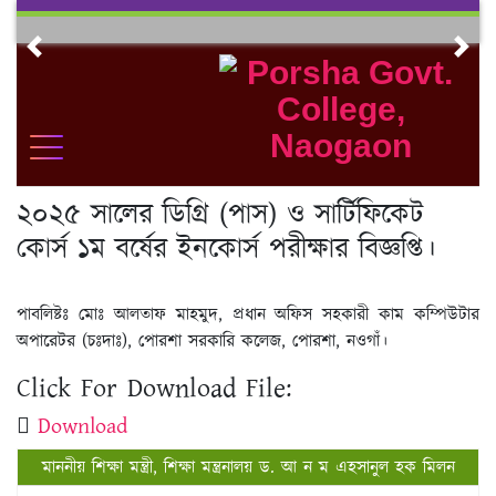
Skip
to
Previous
Nex
content
২০২৫ সালের ডিগ্রি (পাস) ও সার্টিফিকেট
কোর্স ১ম বর্ষের ইনকোর্স পরীক্ষার বিজ্ঞপ্তি।
পাবলিষ্টঃ মোঃ আলতাফ মাহমুদ, প্রধান অফিস সহকারী কাম কম্পিউটার
অপারেটর (চঃদাঃ), পোরশা সরকারি কলেজ, পোরশা, নওগাঁ।
Click For Download File:
Download
মাননীয় শিক্ষা মন্ত্রী, শিক্ষা মন্ত্রনালয় ড. আ ন ম এহসানুল হক মিলন