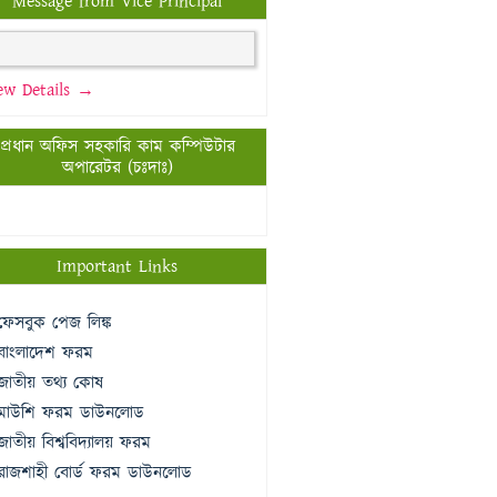
Message from Vice Principal
ew Details →
প্রধান অফিস সহকারি কাম কম্পিউটার
অপারেটর (চঃদাঃ)
Important Links
ফেসবুক পেজ লিঙ্ক
বাংলাদেশ ফরম
জাতীয় তথ্য কোষ
মাউশি ফরম ডাউনলোড
জাতীয় বিশ্ববিদ্যালয় ফরম
রাজশাহী বোর্ড ফরম ডাউনলোড