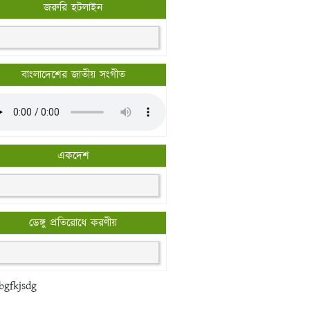
জরুরি হটলাইন
বাংলাদেশের জাতীয় সংগীত
একদেশ
ডেঙ্গু প্রতিরোধে করণীয়
bgfkjsdg