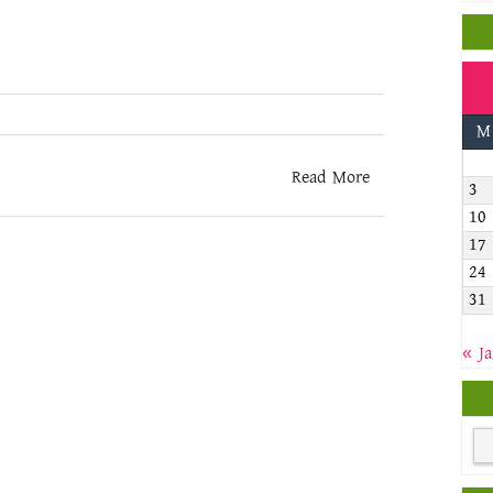
M
Read More
3
10
17
24
31
« J